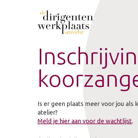
Skip
Search
to
for:
content
AANBOD
Applicatieopleiding PLUS
Inschrijvi
Arrangeercursus
Basiscursus koorleiding
Individuele lessen
koorzang
Introductiecursus dirigeren
Kurt Thomas Summerschool 2026
Masterclasses
Modulaire Dirigenten Opleiding
Is er geen plaats meer voor jou als
(MDO)
atelier?
MDO module 1
Meld je hier aan voor de wachtlijst
.
MDO module 2
MDO module 3