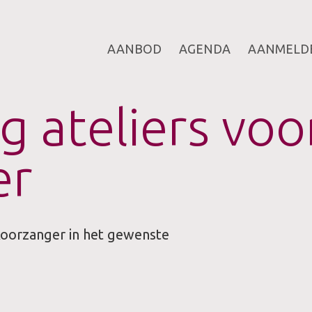
AANBOD
AGENDA
AANMELD
AGENDA
DOCENTEN
ng ateliers voo
AANMELDEN
VASTE DOCEN
Dennis Broed
Wilko Brouwe
CONTACT
er
Lara Diamand
Hans Noijens
Ruben Smits
 koorzanger in het gewenste
GASTDOCENTE
Krista Audere
Juliette Dum
Boudewijn Ja