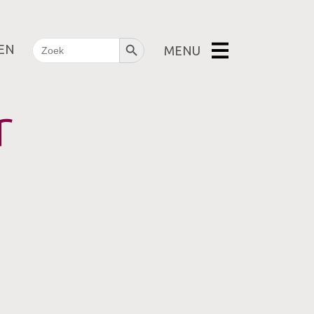
Search Button
Zoekknop
Zoek
EN
MENU
naar:
OVER ONS
Bouwen aan de basis
r
TEN
ers
rs
N
oré
nsen