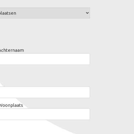
Fokko Oldenh
Paula Torres
Achternaam
Woonplaats