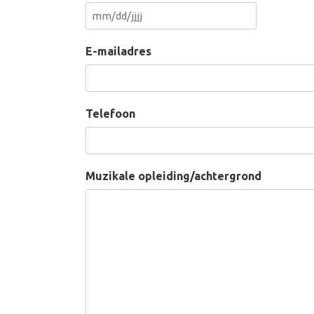
MM
slash
E-mailadres
DD
slash
JJJJ
Telefoon
Muzikale opleiding/achtergrond