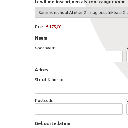
Ik wil me inschrijven als koorzanger voor
MDO module 4
MDO module 5
MDO module 6
Summerschool
Prijs:
Scherp je Slagtechniek
Atelier
Praktijkcursus koorleiding
2
Naam
Voornaam
Adres
Straat & huisnr.
Postcode
Geboortedatum